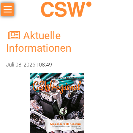
Navigation
überspringen
ICH
+
Aktuelle
DU
=
Informationen
WIR
Juli 08, 2026 | 08:49
Angebote
arbeiten
lernen
Kindertageseinrichtung
Frühförderung