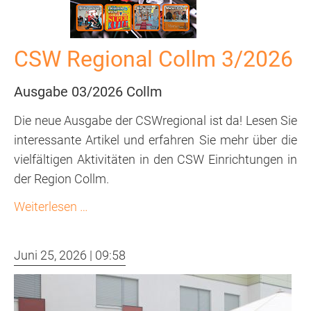
St.
Franziskus
CSW Regional Collm 3/2026
Schule
Fachdienst
Ausgabe 03/2026 Collm
Die neue Ausgabe der CSWregional ist da! Lesen Sie
Heilpädagogische
interessante Artikel und erfahren Sie mehr über die
Tagesgruppe
vielfältigen Aktivitäten in den CSW Einrichtungen in
wohnen
der Region Collm.
Wohnstätten
CSW
Weiterlesen …
Regional
Außenwohnungen
Collm
(AWG)
Juni 25, 2026 | 09:58
3/2026
Ambulantes
Wohnen