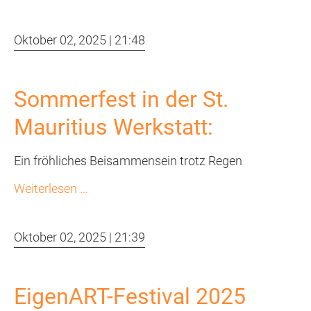
in
Zwickau
Oktober 02, 2025 | 21:48
Sommerfest in der St.
Mauritius Werkstatt:
Ein fröhliches Beisammensein trotz Regen
Sommerfest
Weiterlesen …
in
der
Oktober 02, 2025 | 21:39
St.
Mauritius
Werkstatt:
EigenART-Festival 2025