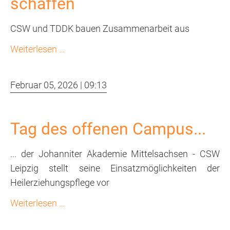
schaffen
CSW und TDDK bauen Zusammenarbeit aus
Gemeinsam
Weiterlesen …
Perspektiven
schaffen
Februar 05, 2026 | 09:13
Tag des offenen Campus...
... der Johanniter Akademie Mittelsachsen - CSW
Leipzig stellt seine Einsatzmöglichkeiten der
Heilerziehungspflege vor
Tag
Weiterlesen …
des