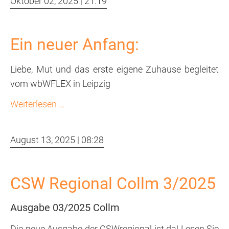
Oktober 02, 2025 | 21:19
im
St.
Raphael
Ein neuer Anfang:
Liebe, Mut und das erste eigene Zuhause begleitet
vom wbWFLEX in Leipzig
Ein
Weiterlesen …
neuer
Anfang:
August 13, 2025 | 08:28
CSW Regional Collm 3/2025
Ausgabe 03/2025 Collm
Die neue Ausgabe der CSWregional ist da! Lesen Sie