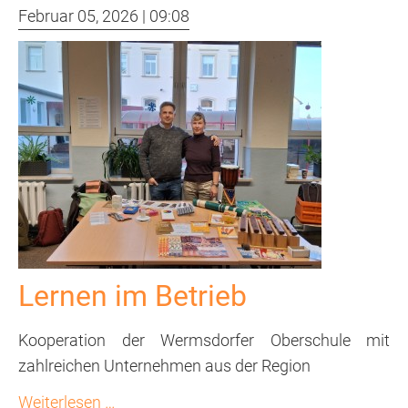
offenen
Februar 05, 2026 | 09:08
Campus...
Lernen im Betrieb
Kooperation der Wermsdorfer Oberschule mit
zahlreichen Unternehmen aus der Region
Lernen
Weiterlesen …