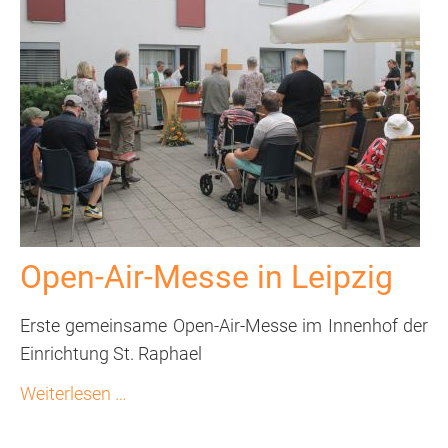
(wbW)
was
noch...?!
Herzenssache
Bewusst
leben
Sexualität
Open-Air-Messe in Leipzig
KIT
Erste gemeinsame Open-Air-Messe im Innenhof der
Einrichtung St. Raphael
Mitarbeit
Open-
Weiterlesen …
Stellenangebote
Air-